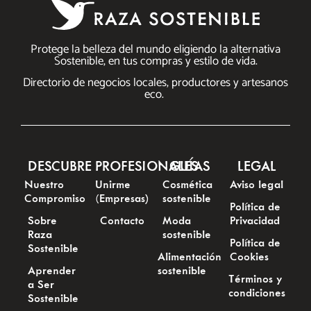
Protege la belleza del mundo eligiendo la alternativa
Sostenible, en tus compras y estilo de vida.
Directorio de negocios locales, productores y artesanos
eco.
DESCUBRE
PROFESIONALES
GUÍAS
LEGAL
Nuestro
Unirme
Cosmética
Aviso legal
Compromiso
(Empresas)
sostenible
Política de
Sobre
Contacto
Moda
Privacidad
Raza
sostenible
Política de
Sostenible
Alimentación
Cookies
Aprender
sostenible
Términos y
a Ser
condiciones
Sostenible